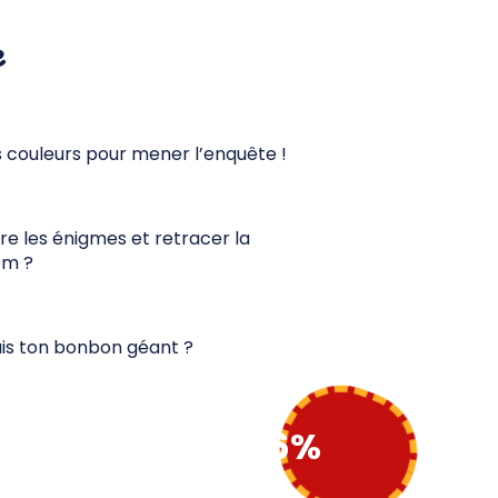
e
es couleurs pour mener l’enquête !
e les énigmes et retracer la
om ?
réais ton bonbon géant ?
86%
