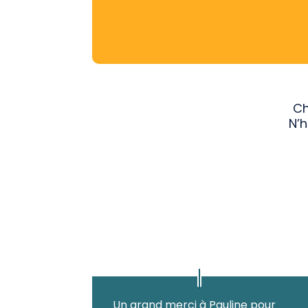
Ch
N’h
Un grand merci à Pauline pour