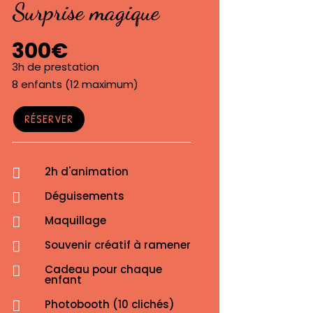
Surprise magique
300€
3h de prestation
8 enfants (12 maximum)
RÉSERVER
2h d'animation

Déguisements

Maquillage

Souvenir créatif à ramener

Cadeau pour chaque

enfant
Photobooth (10 clichés)
