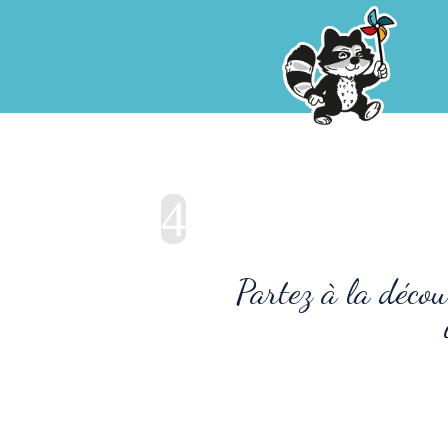
4
Partez à la décou