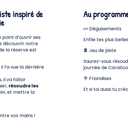
iste inspiré de
Au programm
ie
🍬 Déguisements
e point d’ouvrir ses
Enfile tes plus bell
re découvrir notre
 de la réserve est
🍫 Jeu de piste
Saurez-vous résoudr
 l’a vue la dernière
journée de Carabo
🍭 Friandises
il va falloir
ier,
résoudre les
Et si toi aussi tu c
in, et mettre la
entre vos mains !