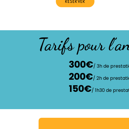
RÉSERVER
Tarifs pour l’
300€
/ 3h de prestat
200€
/ 2h de prestat
150€
/ 1h30 de presta