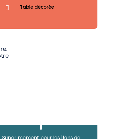
Table décorée

re.
otre
Super moment pour les 11ans de