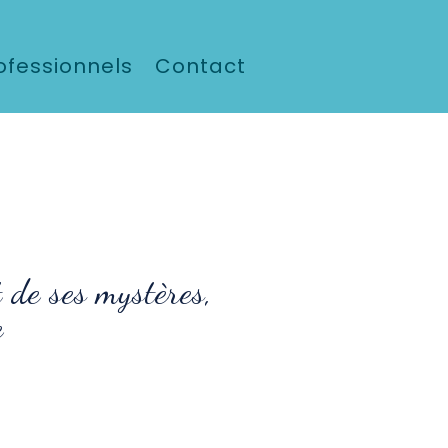
ofessionnels
Contact
t de ses mystères,
e