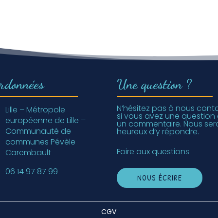
rdonnées
Une question ?
N’hésitez pas à nous cont
Lille – Métropole
si vous avez une question
européenne de Lille –
un commentaire. Nous ser
Communauté de
heureux d’y répondre.
communes Pévèle
Foire aux questions
Carembault
06 14 97 87 99
NOUS ÉCRIRE
CGV