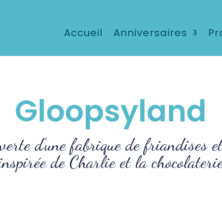
Accueil
Anniversaires
Pr
Gloopsyland
verte d’une fabrique de friandises e
inspirée de Charlie et la chocolateri