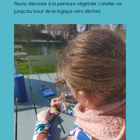
fleurs, décorée à la peinture
végétale.
L’atelier va
jusqu’au bout de la
logique zéro déchet.