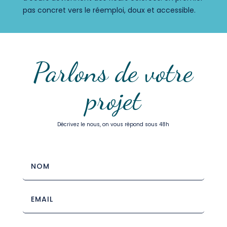
pas concret vers le
réemploi, doux et accessible.
Parlons de votre
projet
Décrivez le nous, on vous répond sous 48h