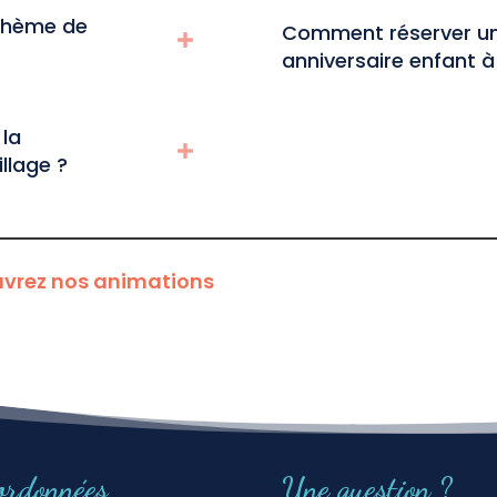
 thème de
Comment réserver un
anniversaire enfant à
la
llage ?
vrez nos animations
ordonnées
Une question ?